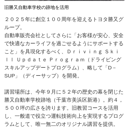
旧勝又自動車学校の跡地を活用
２０２５年に創立１００周年を迎えるトヨタ勝又グ
ループ。
自動車販売会社としてさらに「お客様が安心、安全
で快適なカーライフを過ごせるようにサポートする
こと」を具現化するべく、Ｄｒｉｖｉｎｇ Ｓｋｉ
ｌｌ Ｕｐｄａｔｅ Ｐｒｏｇｒａｍ（ドライビング
スキルアップデートプログラム）、略して「D－
SUP」（ディーサップ）を開発。
講習場所は、今年９月に５２年の歴史の幕を閉じた
勝又自動車学校跡地（千葉市美浜区新港）。約４，
５００坪の広さを誇ります。旧教習コースを活用
し、一般道で役立つ運転技術向上を実現するプログ
ラムとして、唯一無二のオリジナル講習を提供。