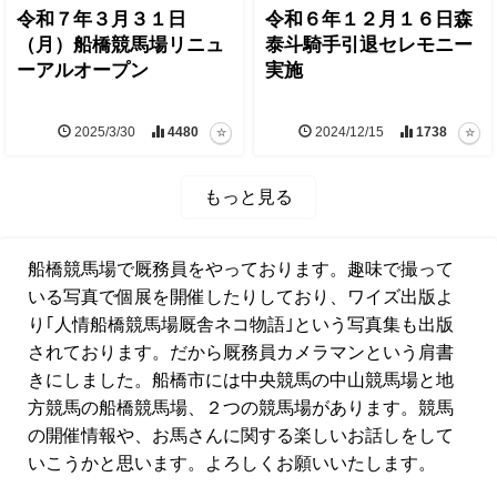
令和７年３月３１日
令和６年１２月１６日森
（月）船橋競馬場リニュ
泰斗騎手引退セレモニー
ーアルオープン
実施
2025/3/30
4480
2024/12/15
1738
もっと見る
船橋競馬場で厩務員をやっております。趣味で撮って
いる写真で個展を開催したりしており、ワイズ出版よ
り｢人情船橋競馬場厩舎ネコ物語｣という写真集も出版
されております。だから厩務員カメラマンという肩書
きにしました。船橋市には中央競馬の中山競馬場と地
方競馬の船橋競馬場、２つの競馬場があります。競馬
の開催情報や、お馬さんに関する楽しいお話しをして
いこうかと思います。よろしくお願いいたします。