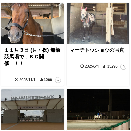
１１月３日 (月・祝) 船橋
マーチトウショウの写真
競馬場でＪＢＣ開
催 ！！
2025/5/4
15296
2025/11/1
1288