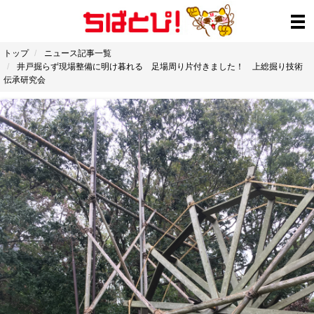
トップ
ニュース記事一覧
井戸掘らず現場整備に明け暮れる 足場周り片付きました！ 上総掘り技術
伝承研究会