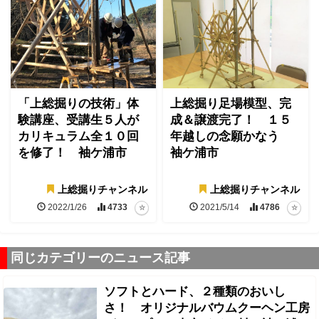
「上総掘りの技術」体
上総掘り足場模型、完
験講座、受講生５人が
成＆譲渡完了！ １５
カリキュラム全１０回
年越しの念願かなう
を修了！ 袖ケ浦市
袖ケ浦市
上総掘りチャンネル
上総掘りチャンネル
2022/1/26
4733
2021/5/14
4786
同じカテゴリーのニュース記事
ソフトとハード、２種類のおいし
さ！ オリジナルバウムクーヘン工房