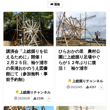
通報
講演会「上総掘りを伝
ひらおかの里 農村公
えるために」開催！
園に上総掘り足場やぐ
２月２５日、袖ケ浦市
らが１２年ぶりに復
の長浦おかのうえ図書
活！ 袖ケ浦市
館にて（参加無料・事
前予約制）
上総掘りチャンネル
2022/4/5
4357
上総掘りチャンネル
2024/2/9
2196