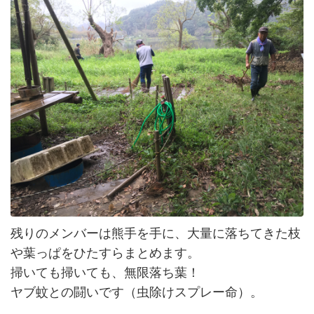
残りのメンバーは熊手を手に、大量に落ちてきた枝
や葉っぱをひたすらまとめます。
掃いても掃いても、無限落ち葉！
ヤブ蚊との闘いです（虫除けスプレー命）。