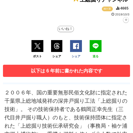
4665
袖ケ浦
2019/10/3
ポスト
シェア
シェア
送る
以下は 6 年前に書かれた内容です
２００６年、国の重要無形民俗文化財に指定された
千葉県上総地域発祥の深井戸掘り工法「上総掘りの
技術」。 その技術保持者である鶴岡正幸先生（三
代目井戸掘り職人）のもと、技術保持団体に指定さ
れた「上総掘り技術伝承研究会」（事務局・袖ケ浦