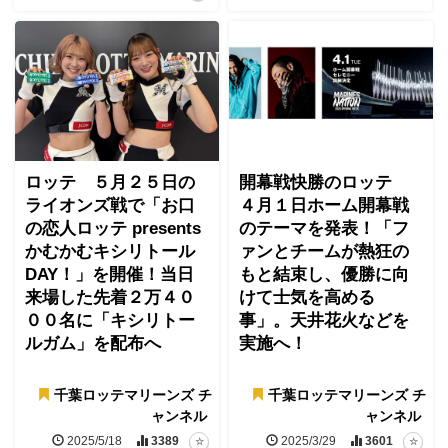
ロッテ ５月２５日の
開幕戦快勝のロッテ
ライオンズ戦で「お口
４月１日ホーム開幕戦
の恋人ロッテ presents
のテーマを発表！「フ
かむかむキシリトール
ァンとチームが熱狂の
DAY！」を開催！当日
もと結束し、優勝に向
来場した先着２万４０
けて士気を高める
００名に「キシリトー
事」。天井花火などを
ルガム」を配布へ
実施へ！
千葉ロッテマリーンズ チ
千葉ロッテマリーンズ チ
ャンネル
ャンネル
2025/5/18
3389
2025/3/29
3601