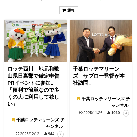
通報
ロッテ西川 地元和歌
千葉ロッテマリーン
山県日高郡で確定申告
ズ サブロー監督が本
PRイベントに参加。
社訪問。
「便利で簡単なので多
くの人に利用して欲し
千葉ロッテマリーンズ チ
い」
ャンネル
2025/11/26
1089
千葉ロッテマリーンズ チ
ャンネル
2025/12/12
944