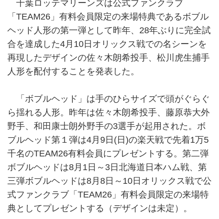
千葉ロッテマリーンズは公式ファンクラブ
「TEAM26」有料会員限定の来場特典であるボブル
ヘッド人形の第一弾として昨年、28年ぶりに完全試
合を達成した4月10日オリックス戦での名シーンを
再現したデザインの佐々木朗希投手、松川虎生捕手
人形を配付することを発表した。
「ボブルヘッド」は手のひらサイズで頭がぐらぐ
ら揺れる人形。昨年は佐々木朗希投手、藤原恭大外
野手、和田康士朗外野手の3選手が起用された。ボ
ブルヘッド第１弾は4月9日(日)の楽天戦で先着1万5
千名のTEAM26有料会員にプレゼントする。第二弾
ボブルヘッドは8月1日～3日北海道日本ハム戦、第
三弾ボブルヘッドは8月8日～10日オリックス戦で公
式ファンクラブ「TEAM26」有料会員限定の来場特
典としてプレゼントする（デザインは未定）。