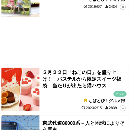
2019/8/7
2434
２月２２日「ねこの日」を盛り上
げ！ パステルから限定スイーツ福
袋 当たりが出たら猫ハウス
グルメ
ちばとぴ！グルメ部
2023/2/15
2839
東武鉄道80000系－人と地球によりそ
う電車－