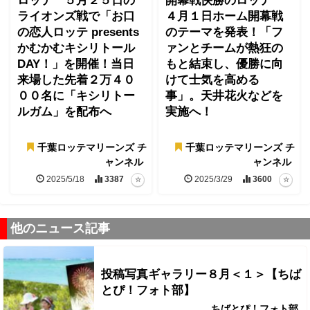
ロッテ ５月２５日の
開幕戦快勝のロッテ
ライオンズ戦で「お口
４月１日ホーム開幕戦
の恋人ロッテ presents
のテーマを発表！「フ
かむかむキシリトール
ァンとチームが熱狂の
DAY！」を開催！当日
もと結束し、優勝に向
来場した先着２万４０
けて士気を高める
００名に「キシリトー
事」。天井花火などを
ルガム」を配布へ
実施へ！
千葉ロッテマリーンズ チ
千葉ロッテマリーンズ チ
ャンネル
ャンネル
2025/5/18
3387
2025/3/29
3600
他のニュース記事
投稿写真ギャラリー８月＜１＞【ちば
とぴ！フォト部】
ちばとぴ！フォト部