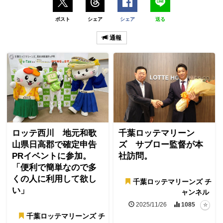
ポスト
シェア
シェア
送る
通報
ロッテ西川 地元和歌
千葉ロッテマリーン
山県日高郡で確定申告
ズ サブロー監督が本
PRイベントに参加。
社訪問。
「便利で簡単なので多
くの人に利用して欲し
千葉ロッテマリーンズ チ
い」
ャンネル
2025/11/26
1085
千葉ロッテマリーンズ チ