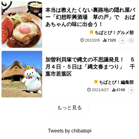
本当は教えたくない裏路地の隠れ屋バ
ー「幻想即興酒場 草の戸」で おば
あちゃんの味に出会う！
ちばとぴ！グルメ部
2023/2/6
7320
1
加曽利貝塚で縄文の不思議発見！ ５
月４日・５日は「縄文春まつり」 千
葉市若葉区
ちばとぴ！編集部
2021/4/27
4749
もっと見る
Tweets by chibatopi