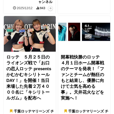
ャンネル
2025/12/12
943
ロッテ ５月２５日の
開幕戦快勝のロッテ
ライオンズ戦で「お口
４月１日ホーム開幕戦
の恋人ロッテ presents
のテーマを発表！「フ
かむかむキシリトール
ァンとチームが熱狂の
DAY！」を開催！当日
もと結束し、優勝に向
来場した先着２万４０
けて士気を高める
００名に「キシリトー
事」。天井花火などを
ルガム」を配布へ
実施へ！
千葉ロッテマリーンズ チ
千葉ロッテマリーンズ チ