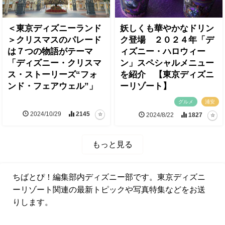
＜東京ディズニーランド
妖しくも華やかなドリン
＞クリスマスのパレード
ク登場 ２０２４年「デ
は７つの物語がテーマ
ィズニー・ハロウィー
「ディズニー・クリスマ
ン」スペシャルメニュー
ス・ストーリーズ“フォ
を紹介 【東京ディズニ
ンド・フェアウェル”」
ーリゾート】
グルメ
浦安
2024/10/29
2145
2024/8/22
1827
もっと見る
ちばとぴ！編集部内ディズニー部です。東京ディズニ
ーリゾート関連の最新トピックや写真特集などをお送
りします。