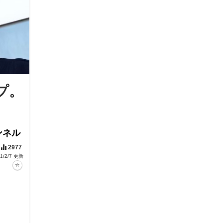
プ。
ンネル
2977
1/2/7 更新