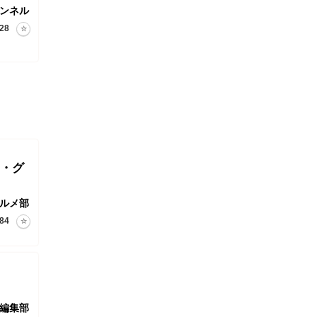
ャンネル
28
・グ
ルメ部
84
編集部