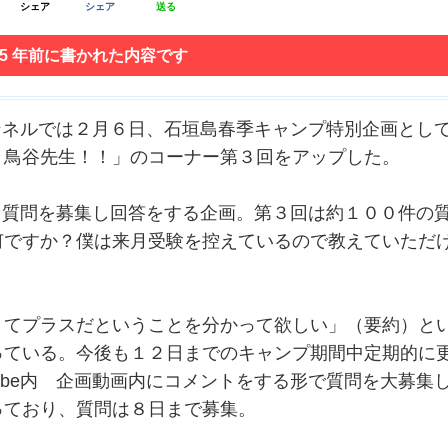
シェア
シェア
送る
 5 年前に書かれた内容です
ャンネルでは２月６日、石垣島春季キャンプ特別企画とし
！鳥谷先生！！」のコーナー第３回をアップした。
から質問を募集し回答をする企画。第３回は約１００件の
何ですか？僕は来月受験を控えているので教えていただ
てプラスだということを分かって欲しい」（要約）と
っている。今後も１２日までのキャンプ期間中定期的に
ube内 企画動画内にコメントをする形で質問を大募集
っており、質問は８日まで募集。