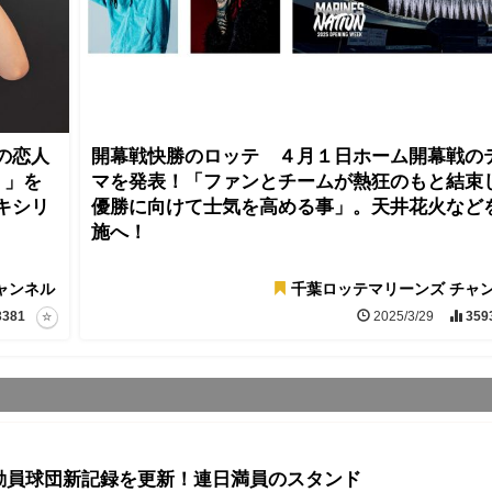
の恋人
開幕戦快勝のロッテ ４月１日ホーム開幕戦の
！」を
マを発表！「ファンとチームが熱狂のもと結束
キシリ
優勝に向けて士気を高める事」。天井花火など
施へ！
ャンネル
千葉ロッテマリーンズ チャ
3381
2025/3/29
359
動員球団新記録を更新！連日満員のスタンド