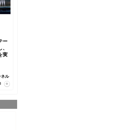
テー
し、
を実
ンネル
3