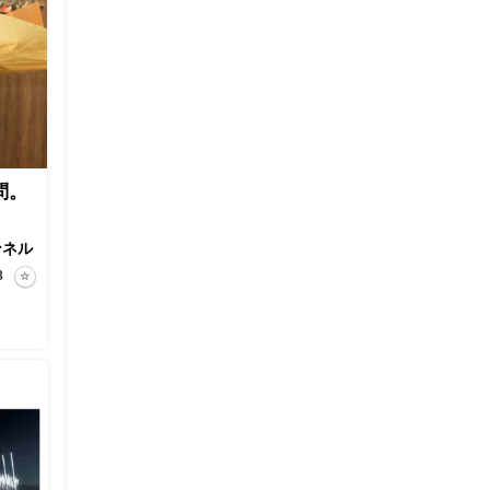
問。
ンネル
8