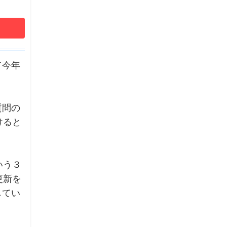
て今年
質問の
けると
いう３
更新を
してい