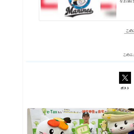
をお届
この
このニ
ポスト