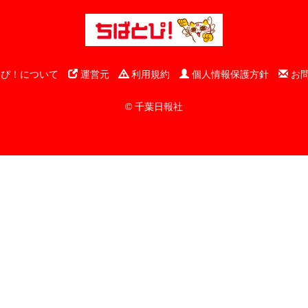
ぴ！について
運営元
利用規約
個人情報保護方針
お
© 千葉日報社