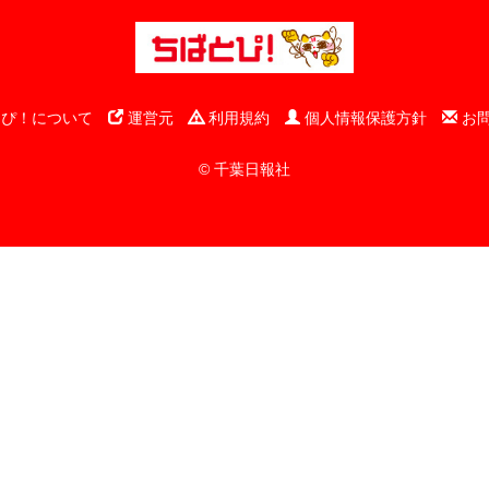
ぴ！について
運営元
利用規約
個人情報保護方針
お
© 千葉日報社