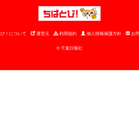
ぴ！について
運営元
利用規約
個人情報保護方針
お
© 千葉日報社