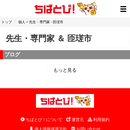
トップ
個人
>
先生・専門家
-
匝瑳市
先生・専門家
＆
匝瑳市
ブログ
もっと見る
ちばとぴ！について
運営元
利用規約
個人情報保護方針
お問い合わせ