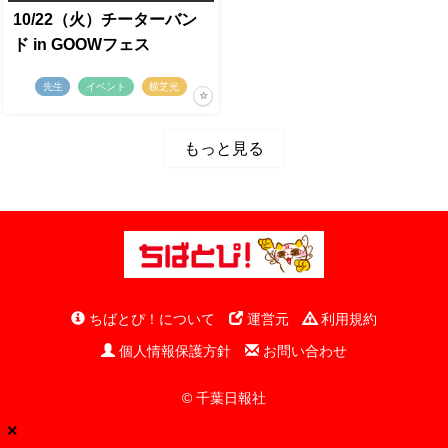
10/22（火）チーターバン
ド in GOOWフェス
先生
イベント
横芝光
もっと見る
ちばとぴ！について
運営元
利用規約
個人情報保護方針
お問い合わせ
© 千葉日報社
×