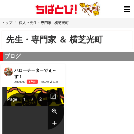
トップ
個人
>
先生・専門家
-
横芝光町
先生・専門家
＆
横芝光町
ブログ
ハローチーターでぇ～
す！
2019/10/10
6 年前
- №2265
1332