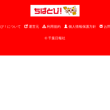
ぴ！について
運営元
利用規約
個人情報保護方針
お
© 千葉日報社