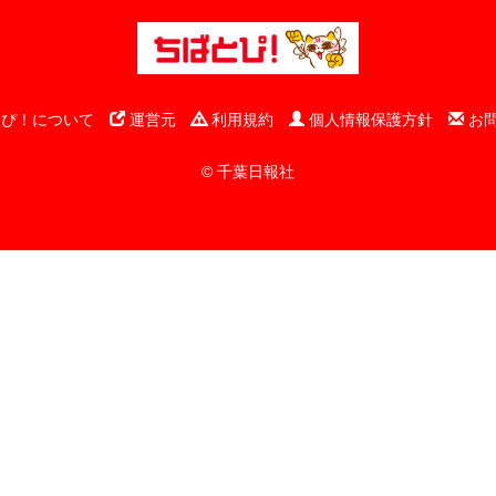
ぴ！について
運営元
利用規約
個人情報保護方針
お
© 千葉日報社