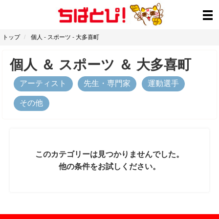
トップ
個人
-
スポーツ
-
大多喜町
個人
＆
スポーツ
＆
大多喜町
アーティスト
先生・専門家
運動選手
その他
このカテゴリーは見つかりませんでした。
他の条件をお試しください。