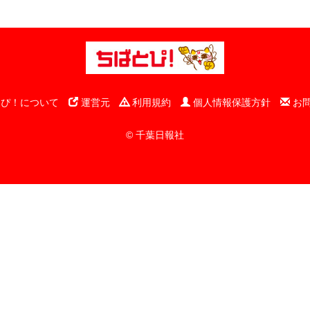
ぴ！について
運営元
利用規約
個人情報保護方針
お
© 千葉日報社