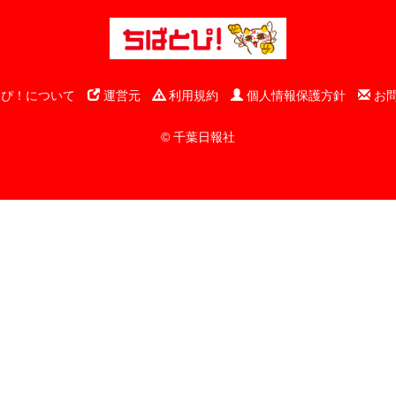
ぴ！について
運営元
利用規約
個人情報保護方針
お
© 千葉日報社