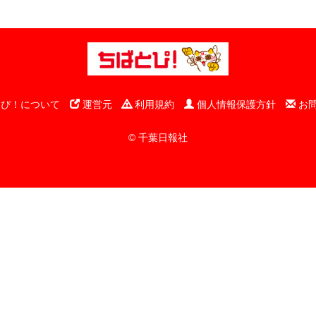
ぴ！について
運営元
利用規約
個人情報保護方針
お
© 千葉日報社