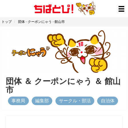
トップ
団体
-
クーポンにゃう
-
館山市
団体
＆
クーポンにゃう
＆
館山
市
事務局
編集部
サークル・部活
自治体