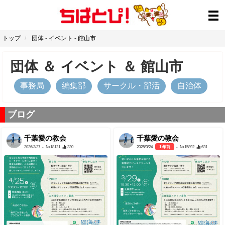
トップ
団体
-
イベント
-
館山市
団体
＆
イベント
＆
館山市
事務局
編集部
サークル・部活
自治体
ブログ
千葉愛の教会
千葉愛の教会
2026/3/27
- №18121
330
2025/3/24
1 年前
- №15892
631