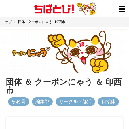
トップ
団体
-
クーポンにゃう
-
印西市
団体
＆
クーポンにゃう
＆
印西
市
事務局
編集部
サークル・部活
自治体