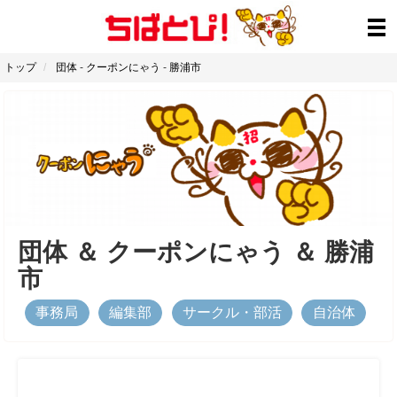
トップ
団体
-
クーポンにゃう
-
勝浦市
団体
＆
クーポンにゃう
＆
勝浦
市
事務局
編集部
サークル・部活
自治体