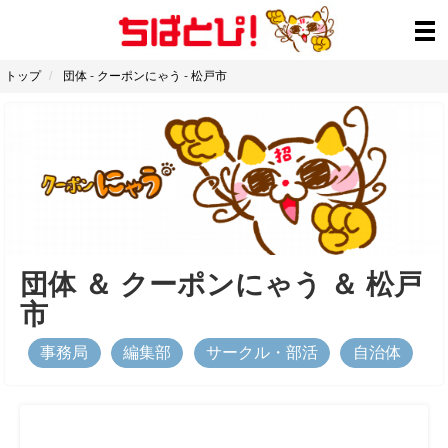
トップ
団体
-
クーポンにゃう
-
松戸市
団体
＆
クーポンにゃう
＆
松戸
市
事務局
編集部
サークル・部活
自治体