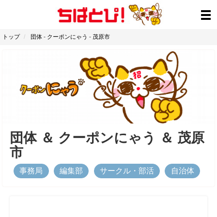
トップ
団体
-
クーポンにゃう
-
茂原市
団体
＆
クーポンにゃう
＆
茂原
市
事務局
編集部
サークル・部活
自治体