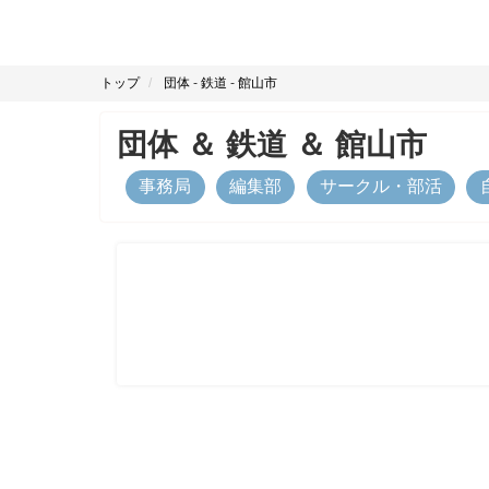
トップ
団体
-
鉄道
-
館山市
団体
＆
鉄道
＆
館山市
事務局
編集部
サークル・部活