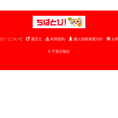
ぴ！について
運営元
利用規約
個人情報保護方針
お
© 千葉日報社