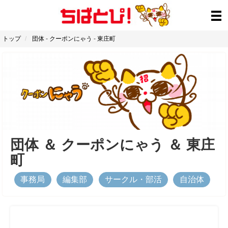
トップ
団体
-
クーポンにゃう
-
東庄町
団体
＆
クーポンにゃう
＆
東庄
町
事務局
編集部
サークル・部活
自治体