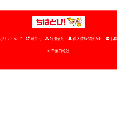
ぴ！について
運営元
利用規約
個人情報保護方針
お
© 千葉日報社