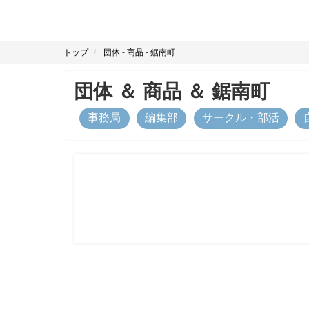
トップ
団体
-
商品
-
鋸南町
団体
＆
商品
＆
鋸南町
事務局
編集部
サークル・部活