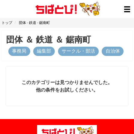
トップ
団体
-
鉄道
-
鋸南町
団体
＆
鉄道
＆
鋸南町
事務局
編集部
サークル・部活
自治体
このカテゴリーは見つかりませんでした。
他の条件をお試しください。