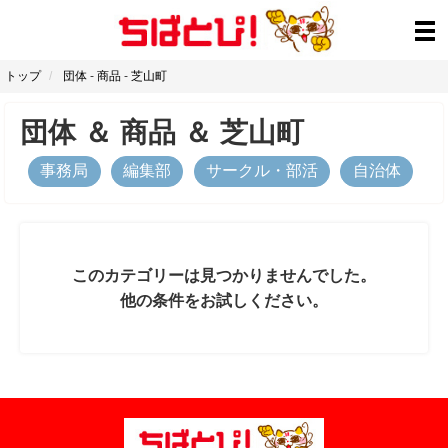
トップ
団体
-
商品
-
芝山町
団体
＆
商品
＆
芝山町
事務局
編集部
サークル・部活
自治体
このカテゴリーは見つかりませんでした。
他の条件をお試しください。