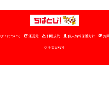
ぴ！について
運営元
利用規約
個人情報保護方針
お
© 千葉日報社