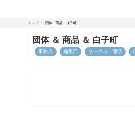
トップ
団体
-
商品
-
白子町
団体
＆
商品
＆
白子町
事務局
編集部
サークル・部活