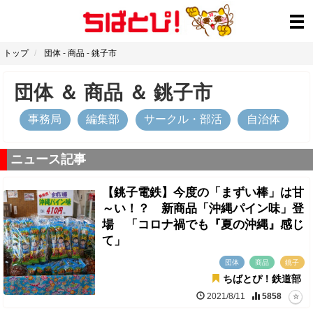
トップ
団体
-
商品
-
銚子市
団体
＆
商品
＆
銚子市
事務局
編集部
サークル・部活
自治体
ニュース記事
【銚子電鉄】今度の「まずい棒」は甘
～い！？ 新商品「沖縄パイン味」登
場 「コロナ禍でも『夏の沖縄』感じ
て」
団体
商品
銚子
ちばとぴ！鉄道部
2021/8/11
5858