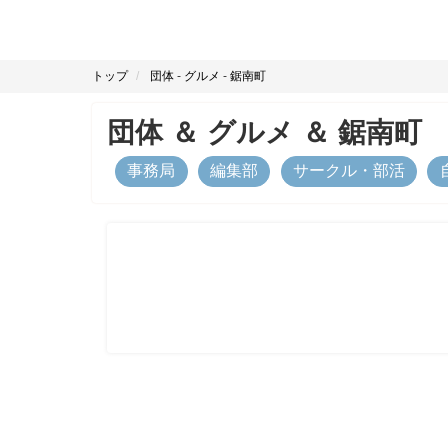
トップ
団体
-
グルメ
-
鋸南町
団体
＆
グルメ
＆
鋸南町
事務局
編集部
サークル・部活