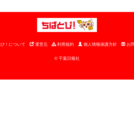
ぴ！について
運営元
利用規約
個人情報保護方針
お
© 千葉日報社