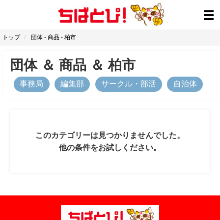
トップ
団体
-
商品
-
柏市
団体
＆
商品
＆
柏市
事務局
編集部
サークル・部活
自治体
このカテゴリーは見つかりませんでした。
他の条件をお試しください。