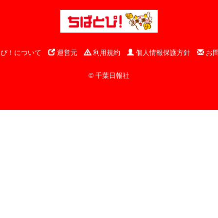
ぴ！について
運営元
利用規約
個人情報保護方針
お
© 千葉日報社