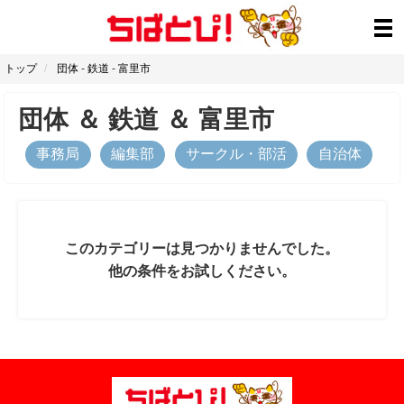
トップ
団体
-
鉄道
-
富里市
団体
＆
鉄道
＆
富里市
事務局
編集部
サークル・部活
自治体
このカテゴリーは見つかりませんでした。
他の条件をお試しください。