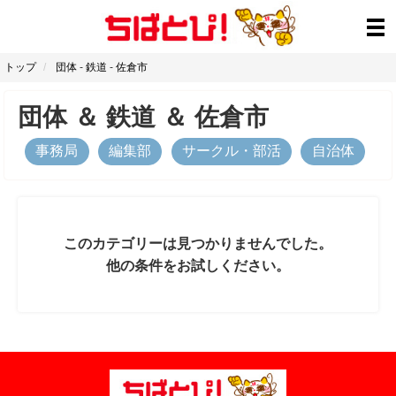
トップ
団体
-
鉄道
-
佐倉市
団体
＆
鉄道
＆
佐倉市
事務局
編集部
サークル・部活
自治体
このカテゴリーは見つかりませんでした。
他の条件をお試しください。