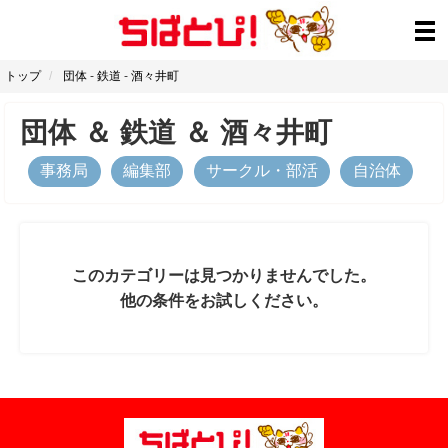
トップ
団体
-
鉄道
-
酒々井町
団体
＆
鉄道
＆
酒々井町
事務局
編集部
サークル・部活
自治体
このカテゴリーは見つかりませんでした。
他の条件をお試しください。