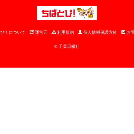
ぴ！について
運営元
利用規約
個人情報保護方針
お
© 千葉日報社