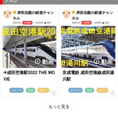
ブログ
岸田法眼の鉄道チャン
岸田法眼の鉄道チャン
ネル
ネル
2022/11/5
3 年前
- №10629
1064
2022/1/11
4 年前
- №8596
1194
動画
動画
✈成田空港駅2022 THE MO
京成電鉄 成田空港線成田湯
VIE
川駅
メディア
鉄道
成田市
メディア
鉄道
成田市
もっと見る