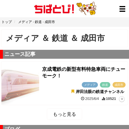
トップ
メディア
-
鉄道
-
成田市
メディア
＆
鉄道
＆
成田市
ニュース記事
京成電鉄の新型有料特急車両にチュー
モーク！
メディア
鉄道
成田市
岸田法眼の鉄道チャンネル
2025/6/4
10521
もっと見る