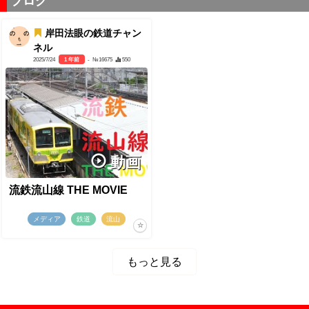
ブログ
岸田法眼の鉄道チャン
ネル
2025/7/24
1 年前
- №16675
550
動画
流鉄流山線 THE MOVIE
メディア
鉄道
流山
もっと見る