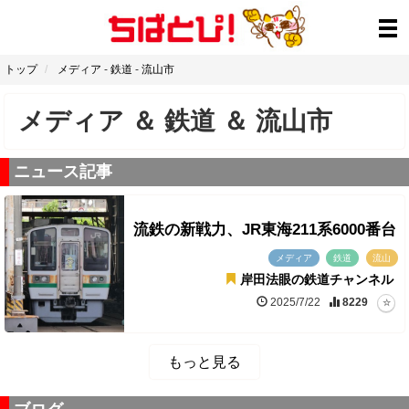
トップ
メディア
-
鉄道
-
流山市
メディア
＆
鉄道
＆
流山市
ニュース記事
流鉄の新戦力、JR東海211系6000番台
メディア
鉄道
流山
岸田法眼の鉄道チャンネル
2025/7/22
8229
もっと見る