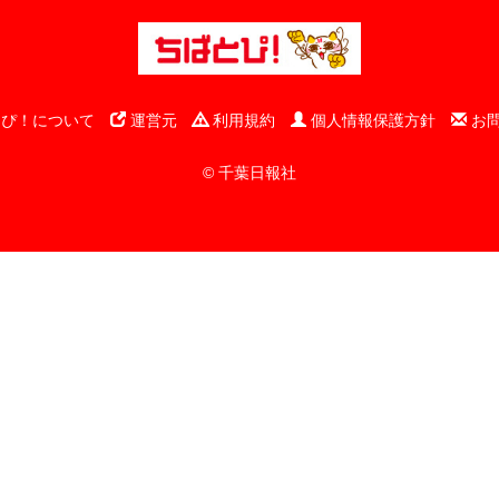
ぴ！について
運営元
利用規約
個人情報保護方針
お
© 千葉日報社