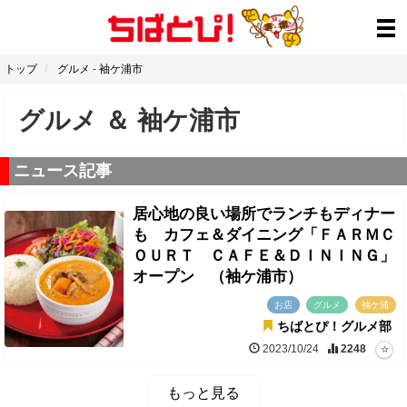
トップ
グルメ
-
袖ケ浦市
グルメ
＆
袖ケ浦市
ニュース記事
居心地の良い場所でランチもディナー
も カフェ＆ダイニング「ＦＡＲＭＣ
ＯＵＲＴ ＣＡＦＥ＆ＤＩＮＩＮＧ」
オープン （袖ケ浦市）
お店
グルメ
袖ケ浦
ちばとぴ！グルメ部
2023/10/24
2248
もっと見る