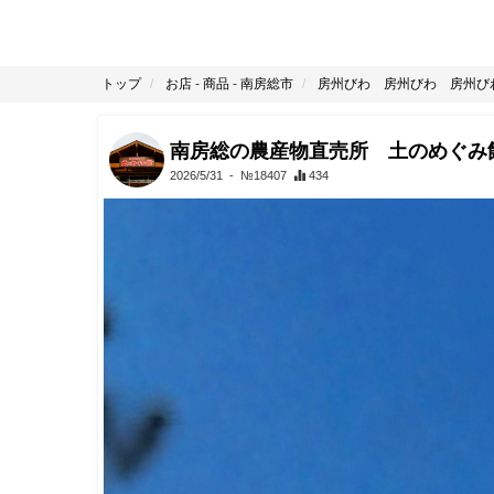
トップ
お店
-
商品
-
南房総市
房州びわ 房州びわ 房州
南房総の農産物直売所 土のめぐみ
2026/5/31
- №18407
434