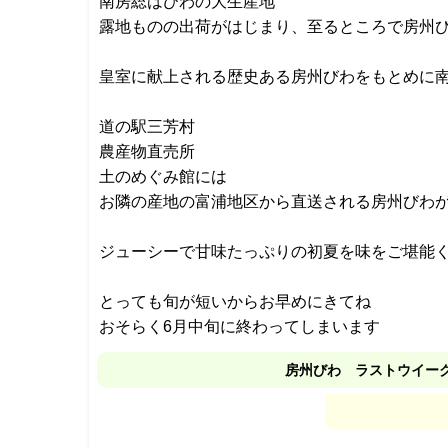
南房総はびわの大生産地
露地ものの出荷がはじまり、至るところで房州
皇室に献上される歴史ある房州びわをもとめに
道の駅三芳村
農産物直売所
土のめぐみ館には
お隣の産地の富浦地区から直送される房州びわ
ジューシーで甘味たっぷりの初夏を味をご堪能
とっても旬が短いからお早めにきてね
おそらく6月中旬に終わってしまいます
房州びわ ラストウイー