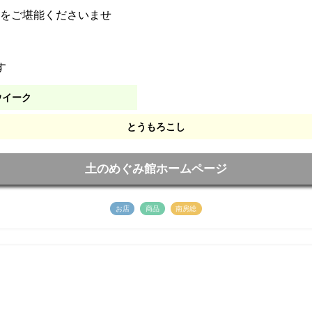
をご堪能くださいませ
す
ウイーク
とうもろこし
土のめぐみ館ホームページ
お店
商品
南房総