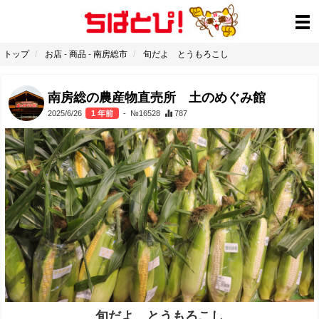
トップ
お店
-
商品
-
南房総市
旬だよ とうもろこし
南房総の農産物直売所 土のめぐみ館
2025/6/26
1 年前
- №16528
787
旬だよ とうもろこし