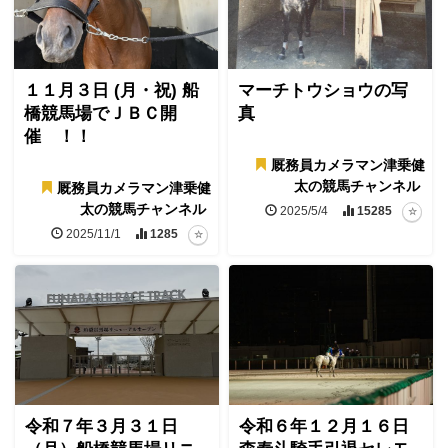
１１月３日 (月・祝) 船
マーチトウショウの写
橋競馬場でＪＢＣ開
真
催 ！！
厩務員カメラマン津乗健
太の競馬チャンネル
厩務員カメラマン津乗健
太の競馬チャンネル
2025/5/4
15285
2025/11/1
1285
令和７年３月３１日
令和６年１２月１６日