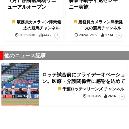
（月）船橋競馬場リニ
森泰斗騎手引退セレモ
ューアルオープン
ニー実施
厩務員カメラマン津乗健
厩務員カメラマン津乗健
太の競馬チャンネル
太の競馬チャンネル
2025/3/30
4472
2024/12/15
1734
他のニュース記事
ロッテ試合前にフライデーオベーショ
ン。医療・介護関係者に感謝を込めて
千葉ロッテマリーンズ チャンネル
2020/6/5
2616