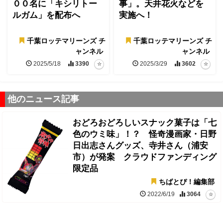
００名に「キシリトー
事」。天井花火などを
ルガム」を配布へ
実施へ！
千葉ロッテマリーンズ チ
千葉ロッテマリーンズ チ
ャンネル
ャンネル
2025/5/18
3390
2025/3/29
3602
他のニュース記事
おどろおどろしいスナック菓子は「七
色のウミ味」！？ 怪奇漫画家・日野
日出志さんグッズ、寺井さん（浦安
市）が発案 クラウドファンディング
限定品
ちばとぴ！編集部
2022/6/19
3064