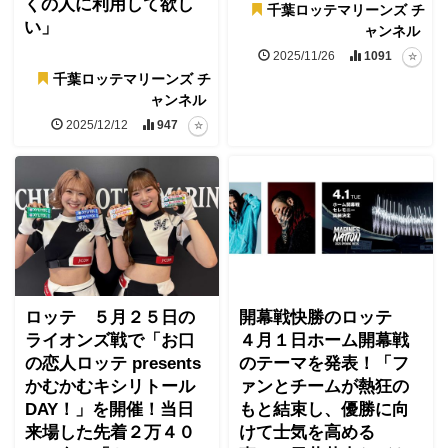
くの人に利用して欲し
千葉ロッテマリーンズ チ
い」
ャンネル
2025/11/26
1091
千葉ロッテマリーンズ チ
ャンネル
2025/12/12
947
ロッテ ５月２５日の
開幕戦快勝のロッテ
ライオンズ戦で「お口
４月１日ホーム開幕戦
の恋人ロッテ presents
のテーマを発表！「フ
かむかむキシリトール
ァンとチームが熱狂の
DAY！」を開催！当日
もと結束し、優勝に向
来場した先着２万４０
けて士気を高める