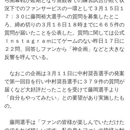
ら開幕戦が延期となり無観客での練習試合が続く状
況下でのファンサービスの一環として３月１５日１
７：３０に藤岡裕大選手への質問を募集したとこ
ろ、締め切りの３月１６日１８時までに６６５件の
質問が届いたことを公表した。質問に関しては公式
Ｉｎｓｔａｇｒａｍにてゲームのない昨日１７日に
２２問、回答しファンから「神企画」などと大きな
反響を呼んでいる。
なおこの企画は３月１１日に中村奨吾選手の発案
で第一回目を行い中村奨吾選手に３７９件の質問が
届くなど大好評だったことを受けて藤岡選手より
「自分もやってみたい」との要望があり実施したも
の。
藤岡選手は「ファンの皆様が楽しんでいただけた