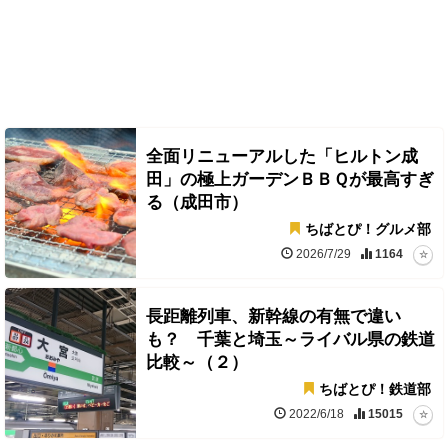
全面リニューアルした「ヒルトン成
田」の極上ガーデンＢＢＱが最高すぎ
る（成田市）
ちばとぴ！グルメ部
2026/7/29
1164
長距離列車、新幹線の有無で違い
も？ 千葉と埼玉～ライバル県の鉄道
比較～（２）
ちばとぴ！鉄道部
2022/6/18
15015