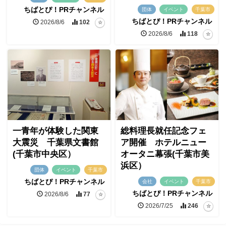
ちばとぴ！PRチャンネル
団体
イベント
千葉市
ちばとぴ！PRチャンネル
2026/8/6
102
2026/8/6
118
一青年が体験した関東
総料理長就任記念フェ
大震災 千葉県文書館
ア開催 ホテルニュー
(千葉市中央区）
オータニ幕張(千葉市美
浜区）
団体
イベント
千葉市
ちばとぴ！PRチャンネル
会社
イベント
千葉市
ちばとぴ！PRチャンネル
2026/8/6
77
2026/7/25
246