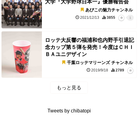
大学『大学野球日本一』優勝報告会
あびこの魅力チャンネル
2021/12/13
3855
1
ロッテ大反響の福浦和也内野手引退記
念カップ第５弾を発売！今度はＣＨＩ
ＢＡユニデザイン
千葉ロッテマリーンズ チャンネル
2019/9/18
2789
もっと見る
Tweets by chibatopi