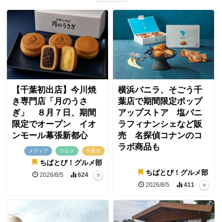
【千葉初出店】今川焼
横浜バニラ、そごう千
き専門店「月のうさ
葉店で期間限定ポップ
ぎ」 ８月７日、期間
アップストア 塩バニ
限定でオープン イオ
ラフィナンシェなど販
ンモール幕張新都心
売 名探偵コナンのコ
ラボ商品も
メディア
グルメ
千葉市
ちばとぴ！グルメ部
ちばとぴ！グルメ部
2026/8/5
624
2026/8/5
411