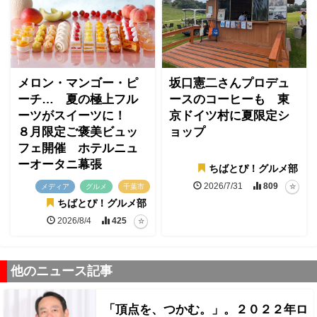
メロン・マンゴー・ピ
坂口憲二さんプロデュ
ーチ… 夏の極上フル
ースのコーヒーも 東
ーツがスイーツに！
京ドイツ村に夏限定シ
８月限定ご褒美ビュッ
ョップ
フェ開催 ホテルニュ
ーオータニ幕張
ちばとぴ！グルメ部
2026/7/31
809
メディア
グルメ
千葉市
ちばとぴ！グルメ部
2026/8/4
425
他のニュース記事
「頂点を、つかむ。」。２０２２年ロ